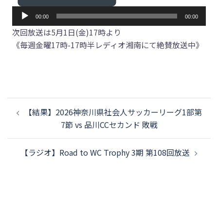
音
00:00
00:00
声
次回放送は5月1日(金)17時より
プ
《毎週金曜17時-17時半レディオ湘南にて絶賛放送中》
レ
ー
ヤ
ー
【結果】2026神奈川県社会人サッカーリーグ1部第
7節 vs 品川CCセカンド 敗戦
【ラジオ】Road to WC Trophy 3期 第108回放送