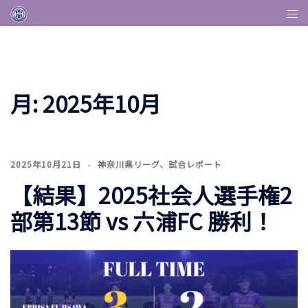
コ
ト
ン
グ
テ
ル
ン
メ
ツ
ニ
月:
2025年10月
へ
ュ
ス
ー
キ
ッ
2025年10月21日
神奈川県リーグ
、
試合レポート
プ
【結果】2025社会人選手権2
部第13節 vs 六浦FC 勝利！