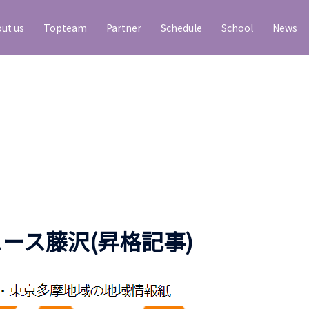
ut us
Topteam
Partner
Schedule
School
News
ース藤沢(昇格記事)