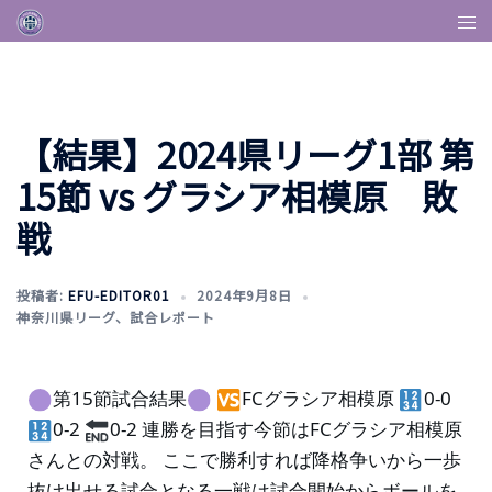
【結果】2024県リーグ1部 第
15節 vs グラシア相模原 敗
戦
投稿者:
EFU-EDITOR01
2024年9月8日
神奈川県リーグ
、
試合レポート
第15節試合結果
FCグラシア相模原
0-0
0-2
0-2 連勝を目指す今節はFCグラシア相模原
さんとの対戦。 ここで勝利すれば降格争いから一歩
抜け出せる試合となる一戦は試合開始からボールを