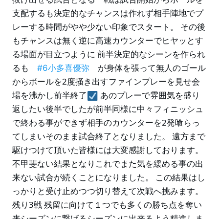
支配するも決定的なチャンスは作れず相手陣地でプ
レーする時間がやや少ない印象でスタート。 その後
もチャンスは無く逆に高速カウンターでヒヤッとす
る場面が目立つように 前半決定的なシーンを作られ
るも
が身体を張って無人のゴール
#6小多喜優弥
からボールを2度掻き出すファインプレーを見せ会
場を沸かし前半終了
あのプレーで雰囲気を盛り
返したい後半でしたが前半同様に中々フィニッシュ
で終わる事ができず相手のカウンターを2発喰らっ
てしまいそのまま試合終了となりました。 遠方まで
駆けつけて頂いた皆様には大変感謝しております。
不甲斐ない結果となりこれでまた気を緩める事の出
来ない試合が続くことになりました。 この結果はし
っかりと受け止めつつ切り替えて次戦へ挑みます。
残り3戦 残留に向けて１つでも多くの勝ち点を奪い
来シーズンに繋げるシーズンに出来るよう精進しま