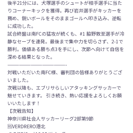
後半21分には、犬塚選手のシュートが相手選手に当た
りコーナーキックを獲得。再び岩井選手がキッカーを
務め、鋭いボールをそのままゴールへ叩き込み、逆転
に成功した。
試合終盤は南FCの猛攻が続くも、#1 脇野敦至選手が冷
静なセーブを連発。最後まで集中力を切らさず、2-1で
勝利。価値ある勝ち点3を手にし、次節へ向けて自信を
深める結果となった。
———————————————-
対戦いただいた南FC様、審判団の皆様ありがとうござ
いました。
次戦以降も、エブリサらしいアタッキングサッカーで
魅せていきます。 引き続き、熱い応援をよろしくお願
いいたします！
【次戦告知】
神奈川県社会人サッカーリーグ2部第9節
🆚VERDRERO港北