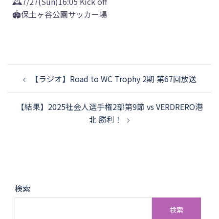
🕰️7/27(Sun)16:05 Kick off
🏟️保土ヶ谷公園サッカー場
【ラジオ】Road to WC Trophy 2期 第67回放送
【結果】2025社会人選手権2部第9節 vs VERDRERO港
北 勝利！
検索
検索