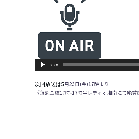
音
00:00
声
プ
月23日(金)17時より
次回放送は5
レ
《毎週金曜17時-17時半レディオ湘南にて絶賛
ー
ヤ
ー