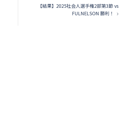
下
【結果】2025社会人選手権2部第3節 vs
矢
FULNELSON 勝利！
印
キ
ー
を
使
っ
て
く
だ
さ
い。