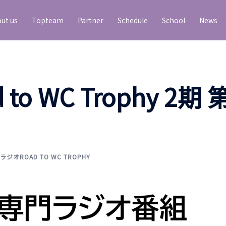
ut us
Topteam
Partner
Schedule
School
News
o WC Trophy 2期 
ラジオROAD TO WC TROPHY