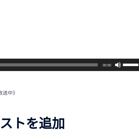
ボ
00:00
リ
ュ
ー
放送中》
ム
調
節
ストを追加
に
は
上