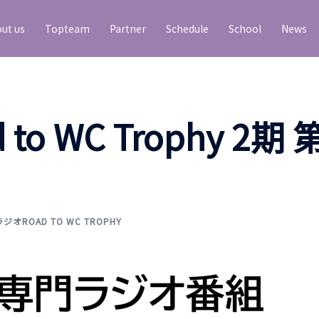
ut us
Topteam
Partner
Schedule
School
News
o WC Trophy 2期 
ラジオROAD TO WC TROPHY