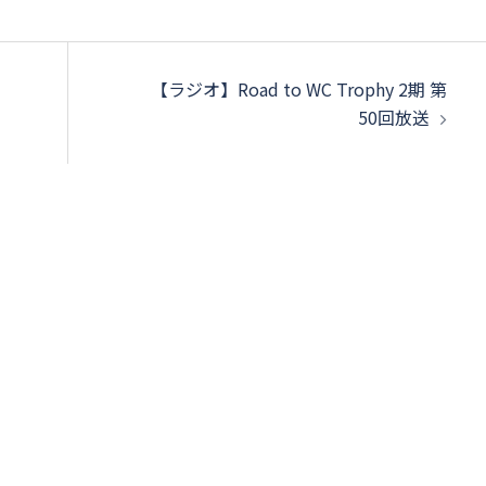
下
矢
印
【ラジオ】Road to WC Trophy 2期 第
キ
50回放送
ー
を
使
っ
て
く
だ
さ
い。