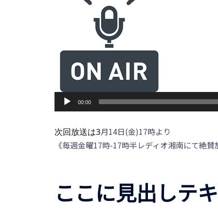
音
00:00
声
プ
月14日(金)17時より
次回放送は3
レ
《毎週金曜17時-17時半レディオ湘南にて絶賛
ー
ヤ
ー
ここに見出しテキ