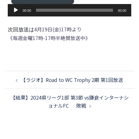
音
00:00
00:00
声
プ
4月19日(金)17時より
次回放送は
レ
《毎週金曜17時-17時半絶賛放送中》
ー
ヤ
ー
【ラジオ】Road to WC Trophy 2期 第1回放送
【結果】2024県リーグ1部 第3節 vs鎌倉インターナシ
ョナルFC 敗戦